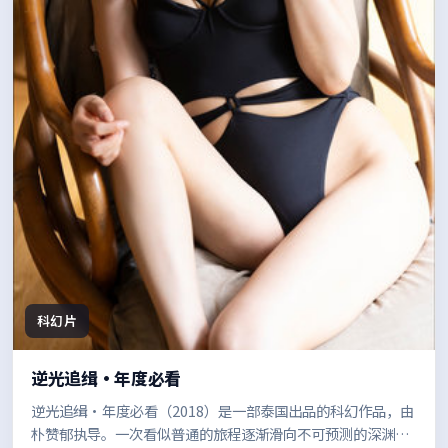
科幻片
逆光追缉·年度必看
逆光追缉·年度必看（2018）是一部泰国出品的科幻作品，由
朴赞郁执导。一次看似普通的旅程逐渐滑向不可预测的深渊，