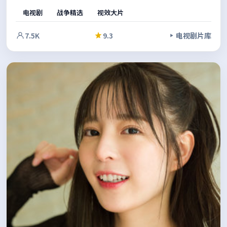
现实之间切换，拼贴出完整的人性图景。既有商业片的观感，
电视剧
战争精选
视效大片
也保留了作者表达的空间。
7.5K
9.3
电视剧片库