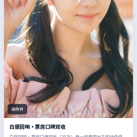
动作片
白昼回响·票房口碑双收
白昼回响·票房口碑双收（2025）是一部泰国出品的动作作