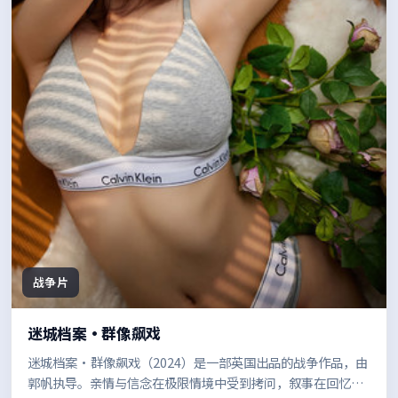
战争片
迷城档案·群像飙戏
迷城档案·群像飙戏（2024）是一部英国出品的战争作品，由
郭帆执导。亲情与信念在极限情境中受到拷问，叙事在回忆与