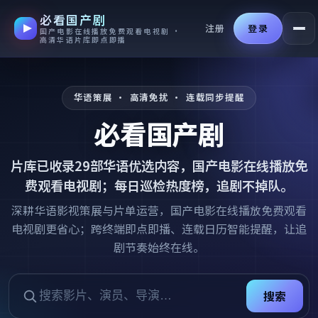
必看国产剧
跳过导航，进入正文
注册
登录
国产电影在线播放免费观看电视剧 ·
高清华语片库即点即播
华语策展 · 高清免扰 · 连载同步提醒
必看国产剧
片库已收录
29
部华语优选内容，
国产电影在线播放免
费观看电视剧
；每日巡检热度榜，追剧不掉队。
深耕华语影视策展与片单运营，国产电影在线播放免费观看
电视剧更省心；跨终端即点即播、连载日历智能提醒，让追
剧节奏始终在线。
搜索