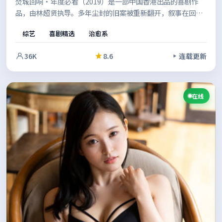
焚城回响·年度必看（2019）是一部中国香港出品的喜剧作
品，由林超贤执导。多年尘封的旧案被重新翻开，叙事在回忆
与现实之间切换，拼贴出完整的人性图景。适合喜欢强情节与
综艺
喜剧精选
治愈系
人物弧光的观众。
36K
8.6
连载更新
在线