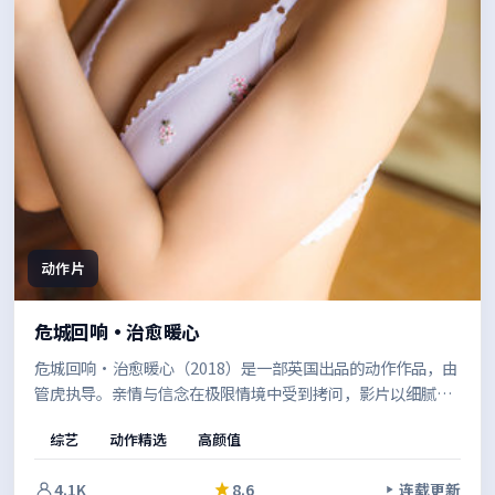
动作片
危城回响·治愈暖心
危城回响·治愈暖心（2018）是一部英国出品的动作作品，由
管虎执导。亲情与信念在极限情境中受到拷问，影片以细腻的
人物刻画与紧凑的节奏，层层剥开事件背后的动机。既有商业
综艺
动作精选
高颜值
片的观感，也保留了作者表达的空间。
4.1K
8.6
连载更新