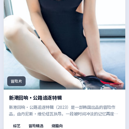
冒险片
新港回响·公路追逐特辑
新港回响·公路追逐特辑（2023）是一部韩国出品的冒险作
品，由丹尼斯·维伦纽瓦执导。一段被时间冲淡的记忆再度浮
现，现实质感与戏剧冲突兼顾，让观众在共情中思考边界。结
综艺
冒险精选
烧脑向
尾留白恰到好处，给人回味余地。