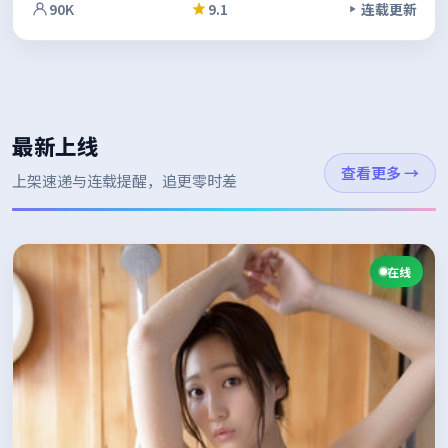
90K
9.1
连载更新
最新上线
查看更多
→
上架速递与连载提醒，追更零时差
在线