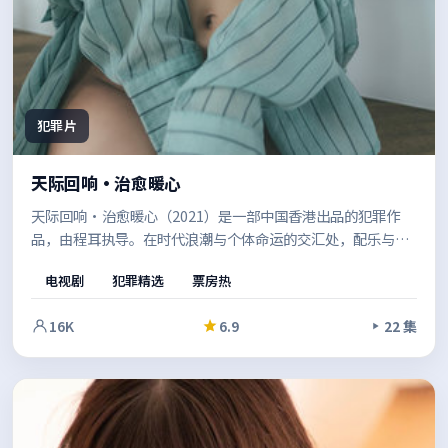
犯罪片
天际回响·治愈暖心
天际回响·治愈暖心（2021）是一部中国香港出品的犯罪作
品，由程耳执导。在时代浪潮与个体命运的交汇处，配乐与场
面调度相互呼应，强化了关键转折的冲击力。既有商业片的观
电视剧
犯罪精选
票房热
感，也保留了作者表达的空间。
16K
6.9
22 集